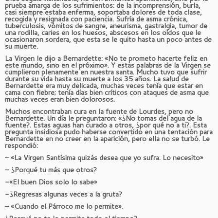
prueba amarga de los sufrimientos: de la incomprensión, burla,
casi siempre estaba enferma, soportaba dolores de toda clase,
recogida y resignada con paciencia. Sufría de asma crónica,
tuberculosis, vómitos de sangre, aneurisma, gastralgia, tumor de
una rodilla, caries en los huesos, abscesos en los oídos que le
ocasionaron sordera, que esta se le quito hasta un poco antes de
su muerte.
La Virgen le dijo a Bernardette: «No te prometo hacerte feliz en
este mundo, sino en el próximo». Y estas palabras de la Virgen se
cumplieron plenamente en nuestra santa. Mucho tuvo que sufrir
durante su vida hasta su muerte a los 35 años. La salud de
Bernardette era muy delicada, muchas veces tenía que estar en
cama con fiebre; tenía días bien críticos con ataques de asma que
muchas veces eran bien dolorosos.
Muchos encontraban cura en la fuente de Lourdes, pero no
Bernardette. Un día le preguntaron: «¿No tomas del agua de la
fuente?. Estas aguas han curado a otros, ¿por qué no a ti?. Esta
pregunta insidiosa pudo haberse convertido en una tentación para
Bernardette en no creer en la aparición, pero ella no se turbó. Le
respondió:
– «La Virgen Santísima quizás desea que yo sufra. Lo necesito»
– ¿Porqué tu más que otros?
-«El buen Dios solo lo sabe»
-¿Regresas algunas veces a la gruta?
– «Cuando el Párroco me lo permite».