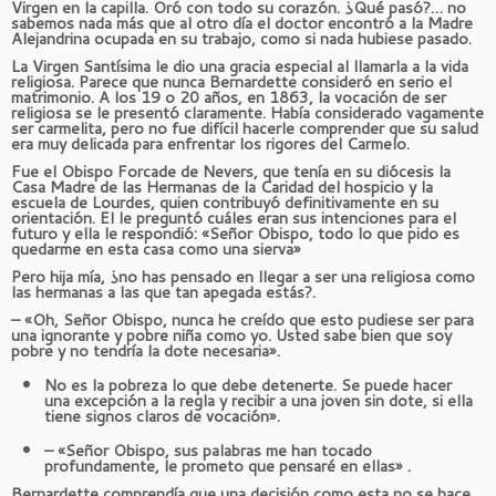
Virgen en la capilla. Oró con todo su corazón. ¿Qué pasó?… no
sabemos nada más que al otro día el doctor encontró a la Madre
Alejandrina ocupada en su trabajo, como si nada hubiese pasado.
La Virgen Santísima le dio una gracia especial al llamarla a la vida
religiosa. Parece que nunca Bernardette consideró en serio el
matrimonio. A los 19 o 20 años, en 1863, la vocación de ser
religiosa se le presentó claramente. Había considerado vagamente
ser carmelita, pero no fue difícil hacerle comprender que su salud
era muy delicada para enfrentar los rigores del Carmelo.
Fue el Obispo Forcade de Nevers, que tenía en su diócesis la
Casa Madre de las Hermanas de la Caridad del hospicio y la
escuela de Lourdes, quien contribuyó definitivamente en su
orientación. El le preguntó cuáles eran sus intenciones para el
futuro y ella le respondió: «Señor Obispo, todo lo que pido es
quedarme en esta casa como una sierva»
Pero hija mía, ¿no has pensado en llegar a ser una religiosa como
las hermanas a las que tan apegada estás?.
– «Oh, Señor Obispo, nunca he creído que esto pudiese ser para
una ignorante y pobre niña como yo. Usted sabe bien que soy
pobre y no tendría la dote necesaria».
No es la pobreza lo que debe detenerte. Se puede hacer
una excepción a la regla y recibir a una joven sin dote, si ella
tiene signos claros de vocación».
– «Señor Obispo, sus palabras me han tocado
profundamente, le prometo que pensaré en ellas» .
Bernardette comprendía que una decisión como esta no se hace