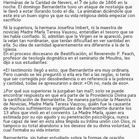
Hermanas de la Caridad de Nevers, el 7 de julio de 1866 en la
noche. El domingo Bernardette tuvo un ataque de nostalgia que
le llevó a estar llorando todo el día. La animaban diciéndole que
este era un buen signo ya que su vida religiosa debía empezar con
sacrificio
Ni la superiora, la hermana Josefina Imbert, ni la maestra de
novicias Madre María Teresa Vausou, entendían el tesoro que se
les había confiado. Sí, admitían que la Virgen se le apareció, pero
la veían tan «ordinaria», que tenían dificultad en ver santidad en
ella. Su idea de santidad aparentemente era diferente a la de la
Iglesia.
En el proceso diocesano de Beatificación, el Reverendo P. Peach,
profesor de teología dogmática en el seminario de Moulins, les
dijo a sus estudiantes:
«El testimonio llegó a esto, que Bernardette era muy ordinaria.
Pero cuando se les preguntó si ella era fiel a las reglas, si tenía
que ser corregida por desobediencia o en referencia a la pobreza
y castidad, todas se apresuraron a decir: «Oh no, nada de eso».
¿Por qué sus superioras la juzgaban tan mal?; solo se puede
encontrar respuesta en que era parte de la Providencia Divina para
la santificación de Bernardette. De manera particular la Maestra
de Novicias, Madre María Teresa Vauzou, quién fue la causante
de muchos sufrimientos espirituales de Bernardette durante los
13 años que vivió en el convento. La Madre María, quien era
estimada por su ojo agudo y su penetración psicológica, nunca
fue capaz de leer en esta alma límpida su íntima unión con Dios, ni
tampoco su total abandono a los deseos de su divina voluntad, la
cual formaba su vida interior.
Bernardette, sin haber estudiado sobre la formas de oración,