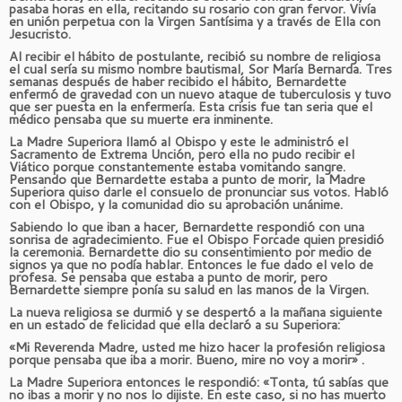
pasaba horas en ella, recitando su rosario con gran fervor. Vivía
en unión perpetua con la Virgen Santísima y a través de Ella con
Jesucristo.
Al recibir el hábito de postulante, recibió su nombre de religiosa
el cual sería su mismo nombre bautismal, Sor María Bernarda. Tres
semanas después de haber recibido el hábito, Bernardette
enfermó de gravedad con un nuevo ataque de tuberculosis y tuvo
que ser puesta en la enfermería. Esta crisis fue tan seria que el
médico pensaba que su muerte era inminente.
La Madre Superiora llamó al Obispo y este le administró el
Sacramento de Extrema Unción, pero ella no pudo recibir el
Viático porque constantemente estaba vomitando sangre.
Pensando que Bernardette estaba a punto de morir, la Madre
Superiora quiso darle el consuelo de pronunciar sus votos. Habló
con el Obispo, y la comunidad dio su aprobación unánime.
Sabiendo lo que iban a hacer, Bernardette respondió con una
sonrisa de agradecimiento. Fue el Obispo Forcade quien presidió
la ceremonia. Bernardette dio su consentimiento por medio de
signos ya que no podía hablar. Entonces le fue dado el velo de
profesa. Se pensaba que estaba a punto de morir, pero
Bernardette siempre ponía su salud en las manos de la Virgen.
La nueva religiosa se durmió y se despertó a la mañana siguiente
en un estado de felicidad que ella declaró a su Superiora:
«Mi Reverenda Madre, usted me hizo hacer la profesión religiosa
porque pensaba que iba a morir. Bueno, mire no voy a morir» .
La Madre Superiora entonces le respondió: «Tonta, tú sabías que
no ibas a morir y no nos lo dijiste. En este caso, si no has muerto