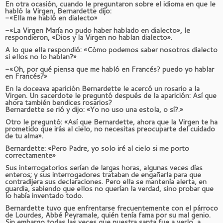
En otra ocasión, cuando le preguntaron sobre el idioma en que le
habló la Virgen, Bernardette dijo:
-«Ella me habló en dialecto»
-«La Virgen María no pudo haber hablado en dialecto», le
respondieron, «Dios y la Virgen no hablan dialecto».
A lo que ella respondió: «Cómo podemos saber nosotros dialecto
si ellos no lo hablan?»
-«Oh, por qué piensa que me habló en Francés? puedo yo hablar
en Francés?»
En la doceava aparición Bernardette le acercó un rosario a la
Virgen. Un sacerdote le preguntó después de la aparición: Así que
ahora también bendices rosarios?
Bernardette se rió y dijo: «Yo no uso una estola, o sí?.»
Otro le preguntó: «Así que Bernardette, ahora que la Virgen te ha
prometido que irás al cielo, no necesitas preocuparte del cuidado
de tu alma».
Bernardette: «Pero Padre, yo solo iré al cielo si me porto
correctamente»
Sus interrogatorios serían de largas horas, algunas veces días
enteros; y sus interrogadores trataban de engañarla para que
contradijera sus declaraciones. Pero ella se mantenía alerta, en
guardia, sabiendo que ellos no querían la verdad, sino probar que
lo había inventado todo.
Bernardette tuvo que enfrentarse frecuentemente con el párroco
de Lourdes, Abbé Peyramale, quién tenía fama por su mal genio.
Sin embargo todas las veces que nuestra santa fue a verlo, a