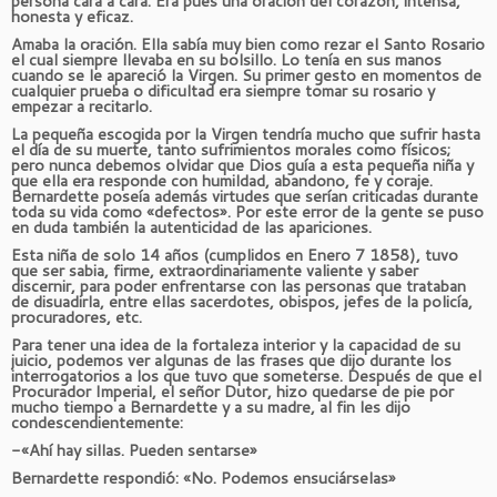
persona cara a cara. Era pues una oración del corazón, intensa,
honesta y eficaz.
Amaba la oración. Ella sabía muy bien como rezar el Santo Rosario
el cual siempre llevaba en su bolsillo. Lo tenía en sus manos
cuando se le apareció la Virgen. Su primer gesto en momentos de
cualquier prueba o dificultad era siempre tomar su rosario y
empezar a recitarlo.
La pequeña escogida por la Virgen tendría mucho que sufrir hasta
el día de su muerte, tanto sufrimientos morales como físicos;
pero nunca debemos olvidar que Dios guía a esta pequeña niña y
que ella era responde con humildad, abandono, fe y coraje.
Bernardette poseía además virtudes que serían criticadas durante
toda su vida como «defectos». Por este error de la gente se puso
en duda también la autenticidad de las apariciones.
Esta niña de solo 14 años (cumplidos en Enero 7 1858), tuvo
que ser sabia, firme, extraordinariamente valiente y saber
discernir, para poder enfrentarse con las personas que trataban
de disuadirla, entre ellas sacerdotes, obispos, jefes de la policía,
procuradores, etc.
Para tener una idea de la fortaleza interior y la capacidad de su
juicio, podemos ver algunas de las frases que dijo durante los
interrogatorios a los que tuvo que someterse. Después de que el
Procurador Imperial, el señor Dutor, hizo quedarse de pie por
mucho tiempo a Bernardette y a su madre, al fin les dijo
condescendientemente:
-«Ahí hay sillas. Pueden sentarse»
Bernardette respondió: «No. Podemos ensuciárselas»