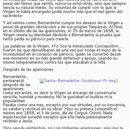
pesar del temor que sentía, nunca se echó atrás, sino que siempre
vencía su natural miedo. Su voluntad de cumplir con lo que la
Virgen le había encargado podía mucho más que el mal genio del
sacerdote.
Y así vemos como Bernardette cumple los deseos de la Virgen a
pesar de grandes obstáculos y de sus propias flaquezas. Al final,
en el último día de las apariciones, el 25 de marzo de 1858, la
Virgen revela su identidad dándole a Bernardette la prueba que
tanto pedía su párroco para creerle.
Las palabras de la Virgen, «Yo Soy la Inmaculada Concepción» ,
fueron las que derrumbaron de una vez por todas el muro de la
incredulidad en el corazón de párroco, quién se convirtió desde
ese momento en su más grande defensor y apoyo, usando su
mismo temperamento contra los que atacaban a la niña.
Después de las apariciones
Bernardette ,
permaneció
después de las
apariciones
como era antes, es decir la Virgen se encargo de conservarla
sencilla, humilde y modesta. No le gustaban el bullicio ni la
popularidad.
Pasaba como una mas, excepto por sus virtudes, por su inocencia,
su candor y rectitud en su obrar. Hizo su primera comunión el
mismo ano 1858, el 3 de junio, día de Corpus Christi. Nada
espectacular sucedió excepto que ella había piadosamente
recibido a Jesús.
Dios seguía visitándola, no con brillantes apariciones, sino por la