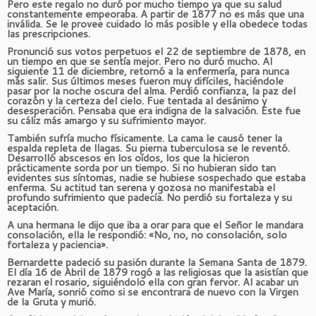
Pero este regalo no duró por mucho tiempo ya que su salud
constantemente empeoraba. A partir de 1877 no es más que una
inválida. Se le provee cuidado lo más posible y ella obedece todas
las prescripciones.
Pronunció sus votos perpetuos el 22 de septiembre de 1878, en
un tiempo en que se sentía mejor. Pero no duró mucho. Al
siguiente 11 de diciembre, retornó a la enfermería, para nunca
más salir. Sus últimos meses fueron muy difíciles, haciéndole
pasar por la noche oscura del alma. Perdió confianza, la paz del
corazón y la certeza del cielo. Fue tentada al desánimo y
desesperación. Pensaba que era indigna de la salvación. Este fue
su cáliz más amargo y su sufrimiento mayor.
También sufría mucho físicamente. La cama le causó tener la
espalda repleta de llagas. Su pierna tuberculosa se le reventó.
Desarrolló abscesos en los oídos, los que la hicieron
prácticamente sorda por un tiempo. Si no hubieran sido tan
evidentes sus síntomas, nadie se hubiese sospechado que estaba
enferma. Su actitud tan serena y gozosa no manifestaba el
profundo sufrimiento que padecía. No perdió su fortaleza y su
aceptación.
A una hermana le dijo que iba a orar para que el Señor le mandara
consolación, ella le respondió: «No, no, no consolación, solo
fortaleza y paciencia».
Bernardette padeció su pasión durante la Semana Santa de 1879.
El día 16 de Abril de 1879 rogó a las religiosas que la asistían que
rezaran el rosario, siguiéndolo ella con gran fervor. Al acabar un
Ave María, sonrió como si se encontrara de nuevo con la Virgen
de la Gruta y murió.