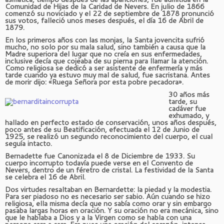
Comunidad de Hijas de la Caridad de Nevers. En julio de 1866
comenzó su noviciado y el 22 de septiembre de 1878 pronunció
sus votos, falleció unos meses después, el día 16 de Abril de
1879.
En los primeros años con las monjas, la Santa jovencita sufrió
mucho, no solo por su mala salud, sino también a causa que la
Madre superiora del lugar que no creía en sus enfermedades,
inclusive decía que cojeaba de su pierna para llamar la atención.
Como religiosa se dedicó a ser asistente de enfermería y más
tarde cuando ya estuvo muy mal de salud, fue sacristana. Antes
de morir dijo: «Ruega Señora por esta pobre pecadora».
30 años más
tarde, su
cadáver fue
exhumado, y
hallado en perfecto estado de conservación, unos años después,
poco antes de su Beatificación, efectuada el 12 de Junio de
1925, se realizó un segundo reconocimiento del cuerpo, el cual
seguía intacto.
Bernadette fue Canonizada el 8 de Diciembre de 1933. Su
cuerpo incorrupto todavía puede verse en el Convento de
Nevers, dentro de un féretro de cristal. La festividad de la Santa
se celebra el 16 de Abril.
Dos virtudes resaltaban en Bernardette: la piedad y la modestia.
Para ser piadoso no es necesario ser sabio. Aún cuando se hizo
religiosa, ella misma decía que no sabía como orar y sin embargo
pasaba largas horas en oración. Y su oración no era mecánica, sino
que le hablaba a Dios y a la Virgen como se habla con una