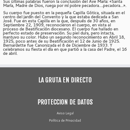
Sus últimas palabras fueron la conclusión del Ave María: «Santa
María, Madre de Dios, ruega por mí pobre pecadora….pecadora…».
Su cuerpo fue puesto en la pequeña Capilla Gótica, situada en el
centro del jardín del Convento y la que estaba dedicada a San
José. Fue en esta Capilla en la que, después de 30 años, en
Septiembre 22, 1909, reconocieron el cuerpo, en vista al
proceso de Beatificación diocesano. El cuerpo fue hallado en
perfecto estado de preservación. Su piel dura, pero intacta,
mantuvo su color. Hubo un segundo reconocimiento en Abril 18,
1925, poco antes de su Beatificación el 12 de Junio de 1925.
Bernardette fue Canonizada el 8 de Diciembre de 1933. Y
celebramos su fiesta el día en que partió a la casa del Padre, el 16
de abril.
LA GRUTA EN DIRECTO
PROTECCION DE DATOS
Aviso Legal
Política de Privacidad