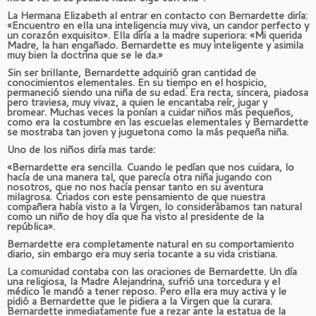
La Hermana Elizabeth al entrar en contacto con Bernardette diría:
«Encuentro en ella una inteligencia muy viva, un candor perfecto y
un corazón exquisito». Ella diría a la madre superiora: «Mi querida
Madre, la han engañado. Bernardette es muy inteligente y asimila
muy bien la doctrina que se le da.»
Sin ser brillante, Bernardette adquirió gran cantidad de
conocimientos elementales. En su tiempo en el hospicio,
permaneció siendo una niña de su edad. Era recta, sincera, piadosa
pero traviesa, muy vivaz, a quien le encantaba reír, jugar y
bromear. Muchas veces la ponían a cuidar niños más pequeños,
como era la costumbre en las escuelas elementales y Bernardette
se mostraba tan joven y juguetona como la más pequeña niña.
Uno de los niños diría mas tarde:
«Bernardette era sencilla. Cuando le pedían que nos cuidara, lo
hacía de una manera tal, que parecía otra niña jugando con
nosotros, que no nos hacía pensar tanto en su aventura
milagrosa. Criados con este pensamiento de que nuestra
compañera había visto a la Virgen, lo considerábamos tan natural
como un niño de hoy día que ha visto al presidente de la
república».
Bernardette era completamente natural en su comportamiento
diario, sin embargo era muy seria tocante a su vida cristiana.
La comunidad contaba con las oraciones de Bernardette. Un día
una religiosa, la Madre Alejandrina, sufrió una torcedura y el
médico le mandó a tener reposo. Pero ella era muy activa y le
pidió a Bernardette que le pidiera a la Virgen que la curara.
Bernardette inmediatamente fue a rezar ante la estatua de la