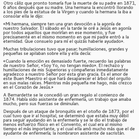
Otro cáliz que pronto tomaría fue la muerte de su padre en 1871,
6 años después que su madre. Una hermana la encontró llorando
a los pies de la estatua de la Virgen y cuando la hermana la iba a
consolar ella le dijo:
«Mi hermana, siempre ten una gran devoción a la agonía de
nuestro Salvador. El sábado en la tarde le oré a Jesús en agonía
por todos aquellos que morirían en ese momento, y fue
precisamente en el mismo momento en que mi padre entró a la
eternidad. Que consuelo para mí el quizás haberle ayudado».
Muchas tribulaciones tuvo que pasar; humillaciones, grandes y
pequeñas se apilaban sobre ella y ella decía:
«Cuando la emoción es demasiado fuerte, recuerdo las palabras
de nuestro Señor, «Soy Yo, no tengan miedo». El rechazo y
humillaciones de mis Superioras y compañeras inmediatamente
agradezco a nuestro Señor por esta gran gracia. Es el amor de
este Buen Maestro el que hará desaparecer el árbol del orgullo
en sus malas raíces. Mientras más pequeña me hago, más crezco
en el Corazón de Jesús.»
A Bernardette se le concedió un gran regalo al comienzo de
1874. Había sido asistente de enfermería, un trabajo que amaba
mucho, pero sus fuerzas se diminuían.
Después de un ataque de bronquitis en el otoño de 1873, por el
cual tuvo que ir al hospital, se determinó que estaba muy débil
para seguir ayudando en la enfermería y se le dio el trabajo de
menos esfuerzo físico en el Convento, el cual era al mismo
tiempo el más importante, y el cual ella amó mucho más que el de
ayudante de enfermería; la nombraron asistente de sacristán.