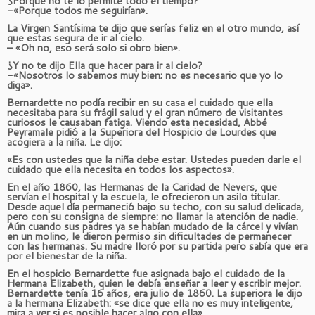
¿Porqué no te lo permite todo el tiempo?
-«Porque todos me seguirían».
La Virgen Santísima te dijo que serías feliz en el otro mundo, así
que estas segura de ir al cielo.
– «Oh no, eso será solo si obro bien».
¿Y no te dijo Ella que hacer para ir al cielo?
-«Nosotros lo sabemos muy bien; no es necesario que yo lo
diga».
Bernardette no podía recibir en su casa el cuidado que ella
necesitaba para su frágil salud y el gran número de visitantes
curiosos le causaban fatiga. Viendo esta necesidad, Abbé
Peyramale pidió a la Superiora del Hospicio de Lourdes que
acogiera a la niña. Le dijo:
«Es con ustedes que la niña debe estar. Ustedes pueden darle el
cuidado que ella necesita en todos los aspectos».
En el año 1860, las Hermanas de la Caridad de Nevers, que
servían el hospital y la escuela, le ofrecieron un asilo titular.
Desde aquel día permaneció bajo su techo, con su salud delicada,
pero con su consigna de siempre: no llamar la atención de nadie.
Aún cuando sus padres ya se habían mudado de la cárcel y vivían
en un molino, le dieron permiso sin dificultades de permanecer
con las hermanas. Su madre lloró por su partida pero sabía que era
por el bienestar de la niña.
En el hospicio Bernardette fue asignada bajo el cuidado de la
Hermana Elizabeth, quien le debía enseñar a leer y escribir mejor.
Bernardette tenía 16 años, era julio de 1860. La superiora le dijo
a la hermana Elizabeth: «se dice que ella no es muy inteligente,
mira a ver si es posible hacer algo con ella».