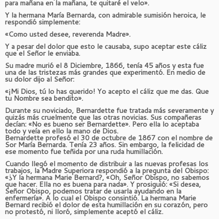
para mañana en la mañana, te quitaré el velo».
Y la hermana María Bernarda, con admirable sumisión heroica, le
respondió simplemente:
«Como usted desee, reverenda Madre».
Y a pesar del dolor que esto le causaba, supo aceptar este cáliz
que el Señor le enviaba.
Su madre murió el 8 Diciembre, 1866, tenía 45 años y esta fue
una de las tristezas más grandes que experimentó. En medio de
su dolor dijo al Señor:
«¡Mi Dios, tú lo has querido! Yo acepto el cáliz que me das. Que
tu Nombre sea bendito».
Durante su noviciado, Bernardette fue tratada más severamente y
quizás más cruelmente que las otras novicias. Sus compañeras
decían: «No es bueno ser Bernardette». Pero ella lo aceptaba
todo y veía en ello la mano de Dios.
Bernardette profesó el 30 de octubre de 1867 con el nombre de
Sor María Bernarda. Tenía 23 años. Sin embargo, la felicidad de
ese momento fue teñida por una ruda humillación.
Cuando llegó el momento de distribuir a las nuevas profesas los
trabajos, la Madre Superiora respondió a la pregunta del Obispo:
«¿Y la hermana Marie Bernard?, «Oh, Señor Obispo, no sabemos
que hacer. Ella no es buena para nada». Y prosiguió: «Si desea,
Señor Obispo, podemos tratar de usarla ayudando en la
enfermería». A lo cual el Obispo consintió. La hermana Marie
Bernard recibió el dolor de esta humillación en su corazón, pero
no protestó, ni lloró, simplemente aceptó el cáliz.