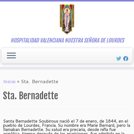
Saltar
al
contenido
HOSPITALIDAD VALENCIANA NUESTRA SEÑORA DE LOURDES
Inicio
»
Sta. Bernadette
Sta. Bernadette
Santa Bernadette Soubirous nació el 7 de enero, de 1844, en el
pueblo de Lourdes, Francia. Su nombre era Marie Bernard, pero la
llamaban Bernadette. Su salud era precaria, desde niña fue
asmática, tiempo después de las apariciones, fue admitida en la