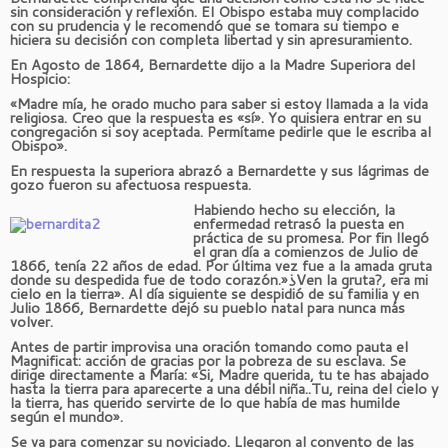
sin consideración y reflexión. El Obispo estaba muy complacido
con su prudencia y le recomendó que se tomara su tiempo e
hiciera su decisión con completa libertad y sin apresuramiento.
En Agosto de 1864, Bernardette dijo a la Madre Superiora del
Hospicio:
«Madre mía, he orado mucho para saber si estoy llamada a la vida
religiosa. Creo que la respuesta es «sí». Yo quisiera entrar en su
congregación si soy aceptada. Permítame pedirle que le escriba al
Obispo».
En respuesta la superiora abrazó a Bernardette y sus lágrimas de
gozo fueron su afectuosa respuesta.
Habiendo hecho su elección, la
enfermedad retrasó la puesta en
práctica de su promesa. Por fin llegó
el gran día a comienzos de Julio de
1866, tenía 22 años de edad. Por última vez fue a la amada gruta
donde su despedida fue de todo corazón.»¿Ven la gruta?, era mi
cielo en la tierra». Al día siguiente se despidió de su familia y en
Julio 1866, Bernardette dejó su pueblo natal para nunca más
volver.
Antes de partir improvisa una oración tomando como pauta el
Magnificat: acción de gracias por la pobreza de su esclava. Se
dirige directamente a María: «Si, Madre querida, tu te has abajado
hasta la tierra para aparecerte a una débil niña..Tu, reina del cielo y
la tierra, has querido servirte de lo que había de mas humilde
según el mundo».
Se va para comenzar su noviciado. Llegaron al convento de las