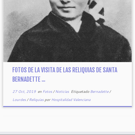
FOTOS DE LA VISITA DE LAS RELIQUIAS DE SANTA
BERNADETTE ...
27 Oct, 2019
en
Fotos
/
Noticias
Etiquetado
Bernadette
/
Lourdes
/
Reliquias
por
Hospitalidad Valenciana